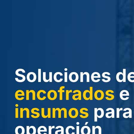
Soluciones d
encofrados
e
insumos
para
operación