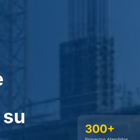
e
 su
300+
Proyectos Atendidos