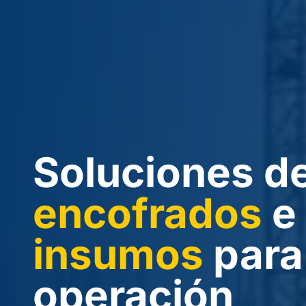
Soluciones d
encofrados
e
insumos
para
operación