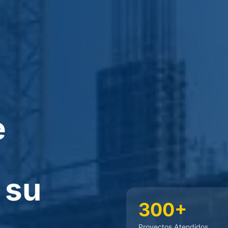
e
 su
300+
Proyectos Atendidos