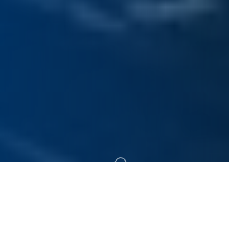
300+
19+