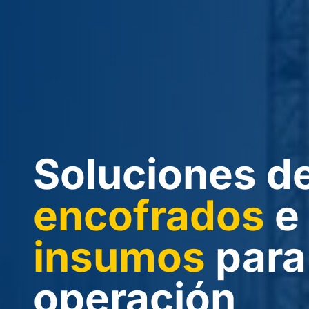
Soluciones d
encofrados
e
insumos
para
operación