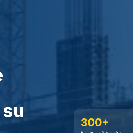
e
 su
300+
Proyectos Atendidos