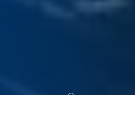
300+
19+