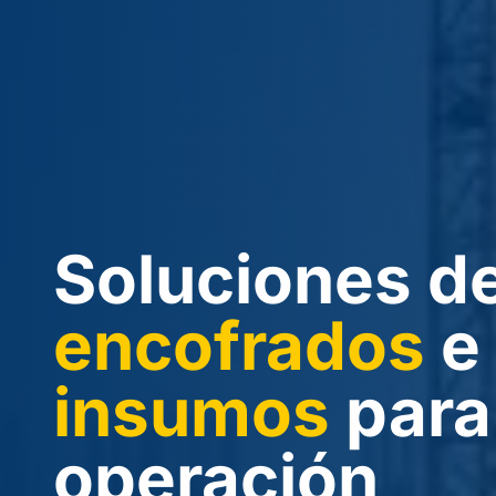
Soluciones d
encofrados
e
insumos
para
operación