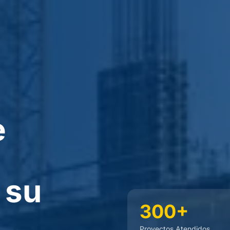
e
 su
300+
Proyectos Atendidos