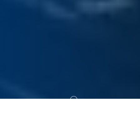
300+
19+