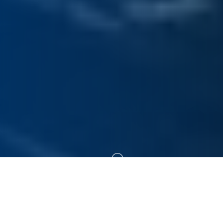
300+
19+